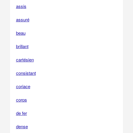
assis
assuré
beau
brillant
cartésien
consistant
coriace
corps
de fer
dense