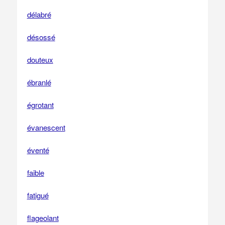
délabré
désossé
douteux
ébranlé
égrotant
évanescent
éventé
faible
fatigué
flageolant