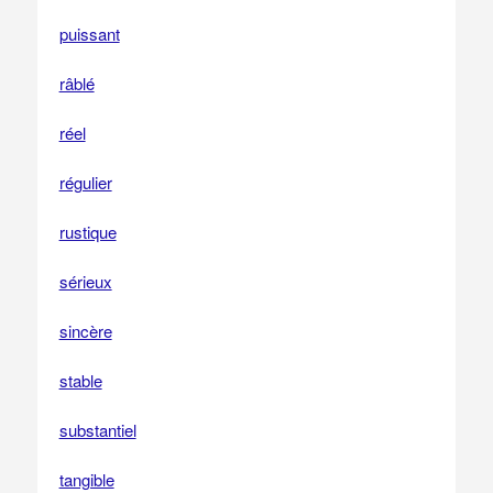
puissant
râblé
réel
régulier
rustique
sérieux
sincère
stable
substantiel
tangible