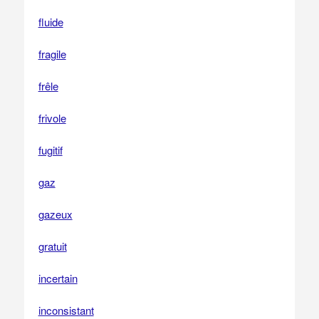
fluide
fragile
frêle
frivole
fugitif
gaz
gazeux
gratuit
incertain
inconsistant