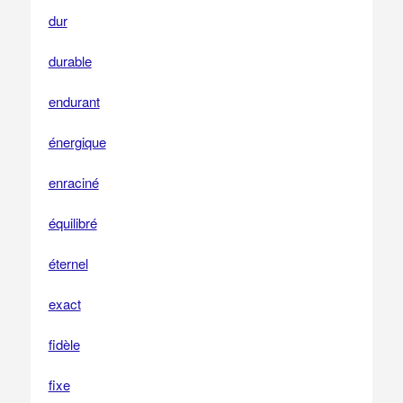
dur
durable
endurant
énergique
enraciné
équilibré
éternel
exact
fidèle
fixe