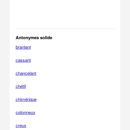
Antonymes solide
branlant
cassant
chancelant
chétif
chimérique
cotonneux
creux