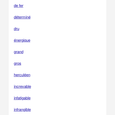
de fer
déterminé
dru
énergique
grand
gros
herculéen
increvable
infatigable
infrangible