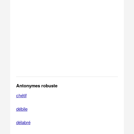
Antonymes robuste
chétif
débile
délabré