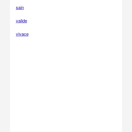
sain
valide
vivace