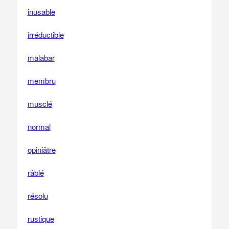
inusable
irréductible
malabar
membru
musclé
normal
opiniâtre
râblé
résolu
rustique