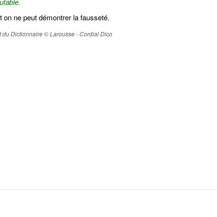
utable.
nt on ne peut démontrer la fausseté.
ait du Dictionnaire © Larousse - Cordial Dico