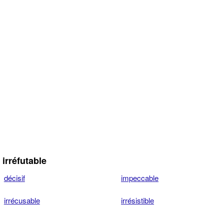
irréfutable
décisif
impeccable
irrécusable
irrésistible