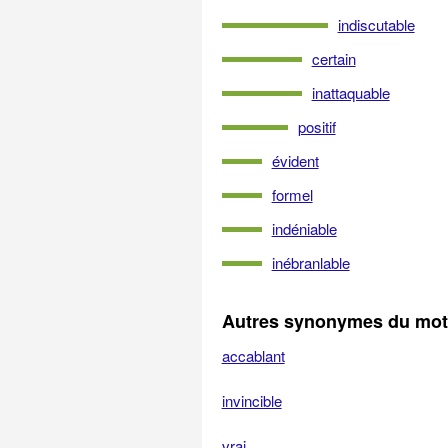
indiscutable
certain
inattaquable
positif
évident
formel
indéniable
inébranlable
Autres synonymes du mot 
accablant
invincible
vrai