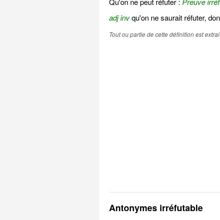
Qu'on ne peut réfuter :
Preuve irréf
adj inv
qu'on ne saurait réfuter, do
Tout ou partie de cette définition est extr
Antonymes irréfutable