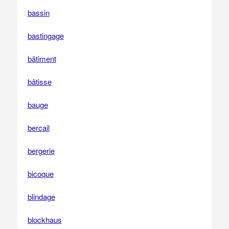
bassin
bastingage
bâtiment
bâtisse
bauge
bercail
bergerie
bicoque
blindage
blockhaus