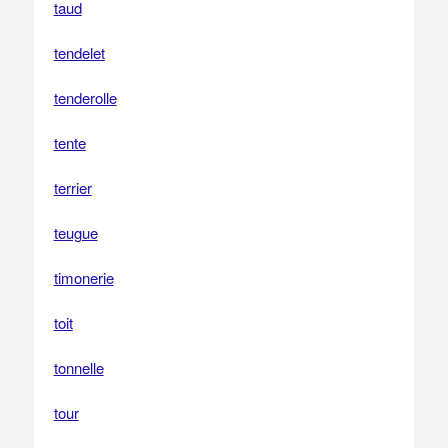
taud
tendelet
tenderolle
tente
terrier
teugue
timonerie
toit
tonnelle
tour