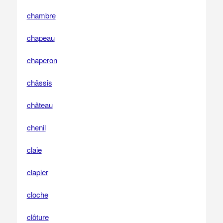
chambre
chapeau
chaperon
châssis
château
chenil
claie
clapier
cloche
clôture