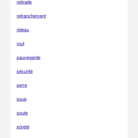
retirade
retranchement
rideau
rouf
sauvegarde
sécurité
serre
soue
soute
sûreté