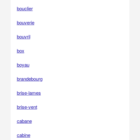
bouclier
bouverie
bouvril
box
boyau
brandebourg
brise-lames
brise-vent
cabane
cabine