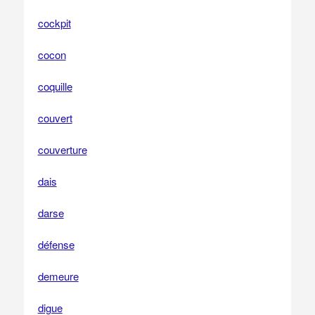
cockpit
cocon
coquille
couvert
couverture
dais
darse
défense
demeure
digue