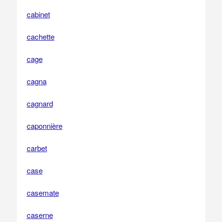
cabinet
cachette
cage
cagna
cagnard
caponnière
carbet
case
casemate
caserne