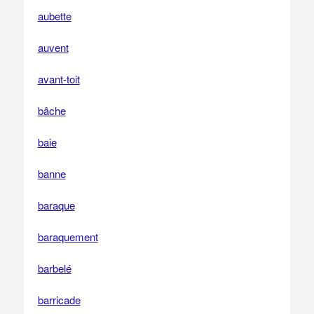
aubette
auvent
avant-toit
bâche
baie
banne
baraque
baraquement
barbelé
barricade