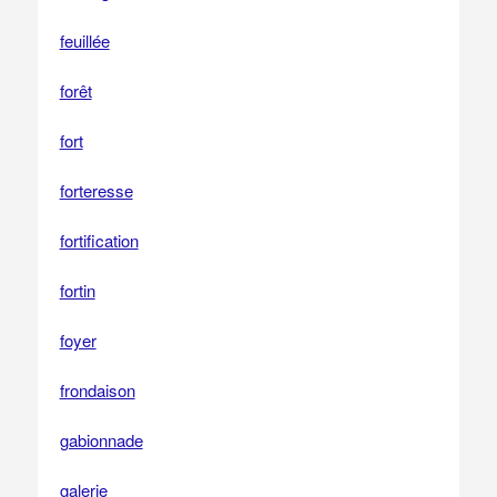
feuillée
forêt
fort
forteresse
fortification
fortin
foyer
frondaison
gabionnade
galerie