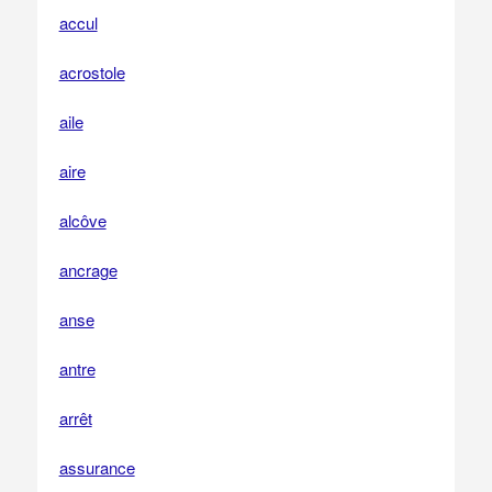
accul
acrostole
aile
aire
alcôve
ancrage
anse
antre
arrêt
assurance