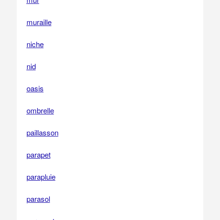
muraille
niche
nid
oasis
ombrelle
paillasson
parapet
parapluie
parasol