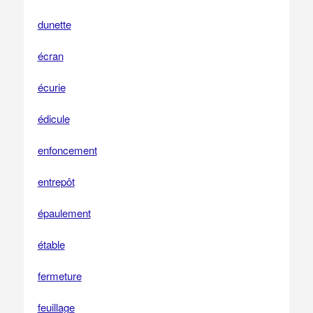
dunette
écran
écurie
édicule
enfoncement
entrepôt
épaulement
étable
fermeture
feuillage