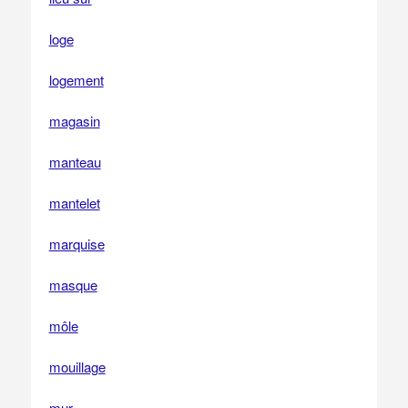
loge
logement
magasin
manteau
mantelet
marquise
masque
môle
mouillage
mur