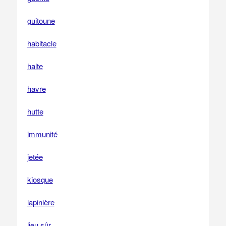
guitoune
habitacle
halte
havre
hutte
immunité
jetée
kiosque
lapinière
lieu sûr