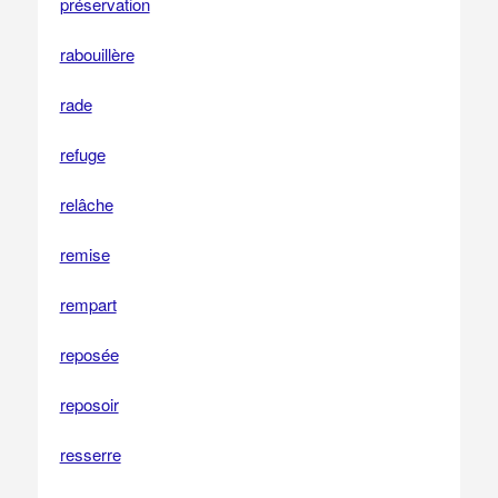
préservation
rabouillère
rade
refuge
relâche
remise
rempart
reposée
reposoir
resserre