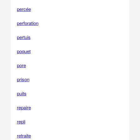
percée
perforation
pertuis
poquet
pore
prison
puits
repaire
repli
retraite