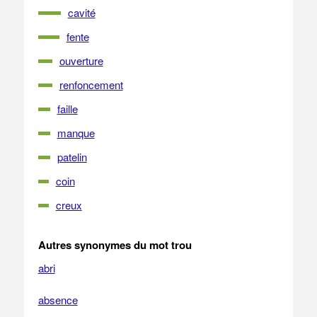
cavité
fente
ouverture
renfoncement
faille
manque
patelin
coin
creux
Autres synonymes du mot trou
abri
absence