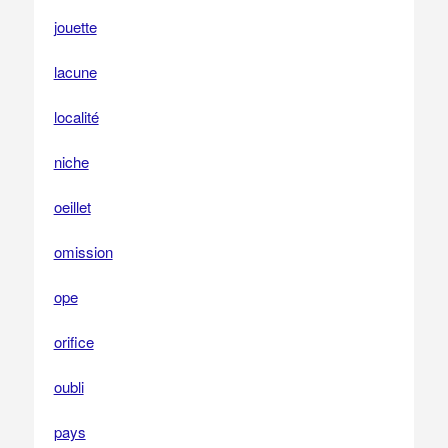
jouette
lacune
localité
niche
oeillet
omission
ope
orifice
oubli
pays