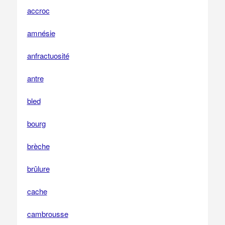
accroc
amnésie
anfractuosité
antre
bled
bourg
brèche
brûlure
cache
cambrousse