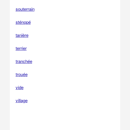
souterrain
sténopé
tanière
terrier
tranchée
trouée
vide
village