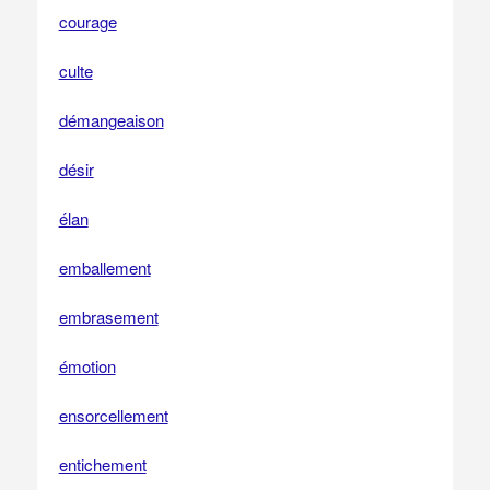
courage
culte
démangeaison
désir
élan
emballement
embrasement
émotion
ensorcellement
entichement