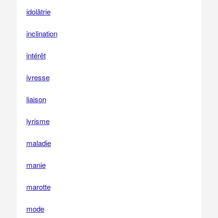
idolâtrie
inclination
intérêt
ivresse
liaison
lyrisme
maladie
manie
marotte
mode