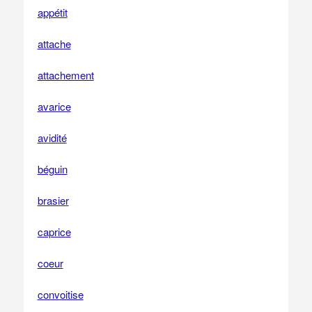
appétit
attache
attachement
avarice
avidité
béguin
brasier
caprice
coeur
convoitise