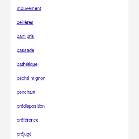
mouvement
oeillères
parti pris
passade
pathétique
péché mignon
penchant
prédisposition
préférence
préjugé