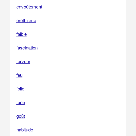
envoûtement
éréthisme
faible
fascination
ferveur
feu
folie
furie
goût
habitude