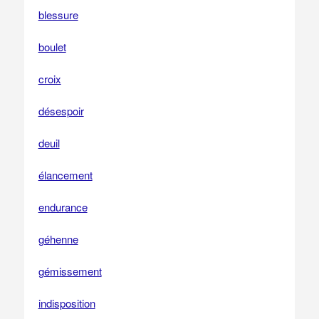
blessure
boulet
croix
désespoir
deuil
élancement
endurance
géhenne
gémissement
indisposition