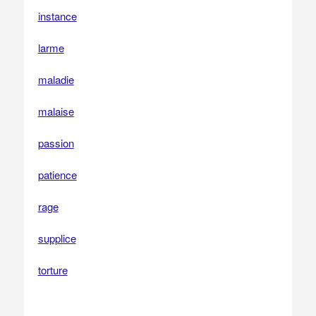
instance
larme
maladie
malaise
passion
patience
rage
supplice
torture