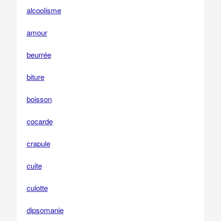
alcoolisme
amour
beurrée
biture
boisson
cocarde
crapule
cuite
culotte
dipsomanie