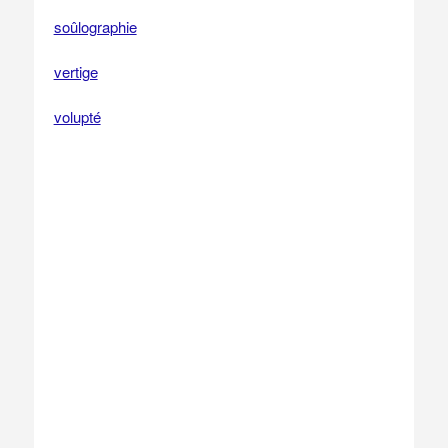
soûlographie
vertige
volupté