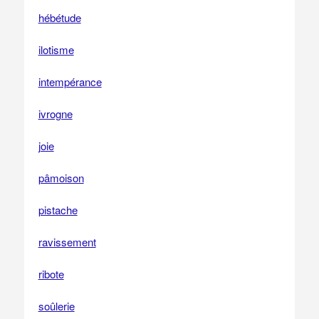
hébétude
ilotisme
intempérance
ivrogne
joie
pâmoison
pistache
ravissement
ribote
soûlerie