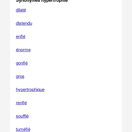
Synonymes hypertrophié
dilaté
distendu
enflé
énorme
gonflé
gros
hypertrophique
renflé
soufflé
tuméfié