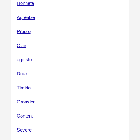
Honnête
Agréable
Propre
Clair
égoïste
Doux
Timide
Grossier
Content
Severe