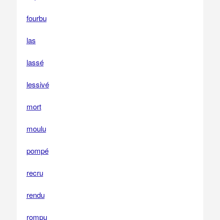
fourbu
las
lassé
lessivé
mort
moulu
pompé
recru
rendu
rompu