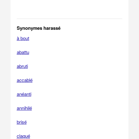
Synonymes harassé
à bout
abattu
abruti
accablé
anéanti
annihilé
brisé
claqué