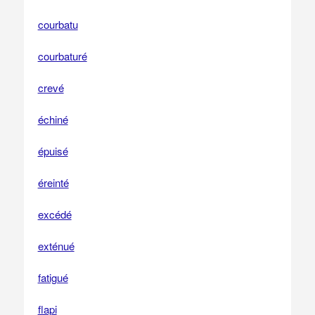
courbatu
courbaturé
crevé
échiné
épuisé
éreinté
excédé
exténué
fatigué
flapi