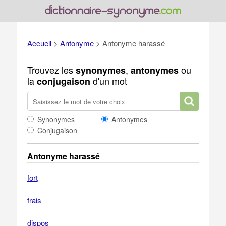
Accueil
>
Antonyme
>
Antonyme harassé
Trouvez les
,
ou
synonymes
antonymes
la
d'un mot
conjugaison
Synonymes
Antonymes
Conjugaison
Antonyme harassé
fort
frais
dispos