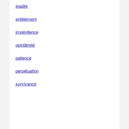
égalité
entêtement
impénitence
opiniâtreté
patience
perpétuation
survivance