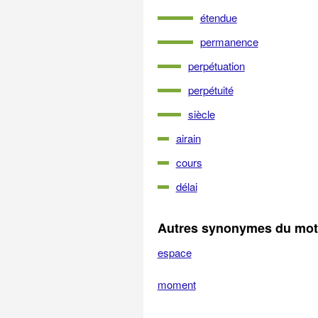
étendue
permanence
perpétuation
perpétuité
siècle
airain
cours
délai
Autres synonymes du mot
espace
moment