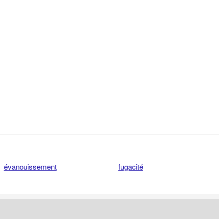
évanouissement
fugacité