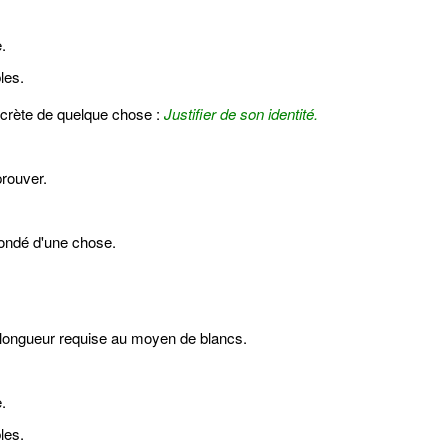
.
les.
ncrète de quelque chose :
Justifier de son identité.
prouver.
-fondé d'une chose.
a longueur requise au moyen de blancs.
.
les.