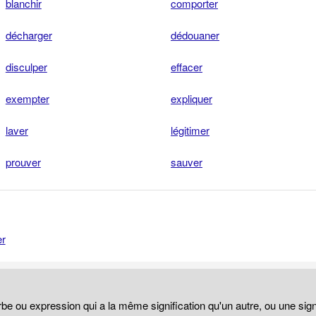
blanchir
comporter
décharger
dédouaner
disculper
effacer
exempter
expliquer
laver
légitimer
prouver
sauver
er
be ou expression qui a la même signification qu'un autre, ou une sign