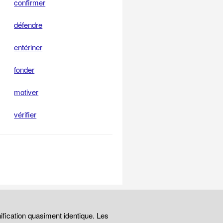
confirmer
défendre
entériner
fonder
motiver
vérifier
ification quasiment identique. Les