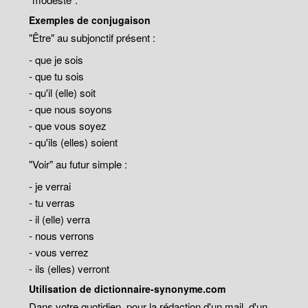
Exemples de conjugaison
"Être" au subjonctif présent :
- que je sois
- que tu sois
- qu'il (elle) soit
- que nous soyons
- que vous soyez
- qu'ils (elles) soient
"Voir" au futur simple :
- je verrai
- tu verras
- il (elle) verra
- nous verrons
- vous verrez
- ils (elles) verront
Utilisation de dictionnaire-synonyme.com
Dans votre quotidien, pour la rédaction d'un mail, d'un