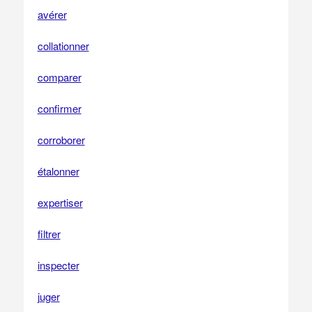
avérer
collationner
comparer
confirmer
corroborer
étalonner
expertiser
filtrer
inspecter
juger