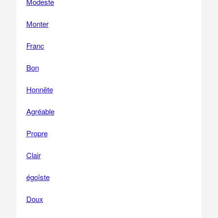
Modeste
Monter
Franc
Bon
Honnête
Agréable
Propre
Clair
égoïste
Doux