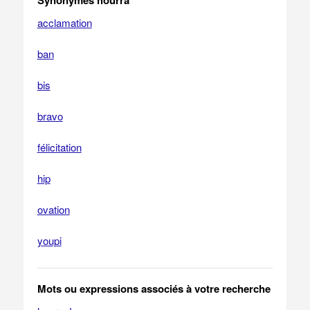
Synonymes hourra
acclamation
ban
bis
bravo
félicitation
hip
ovation
youpi
Mots ou expressions associés à votre recherche