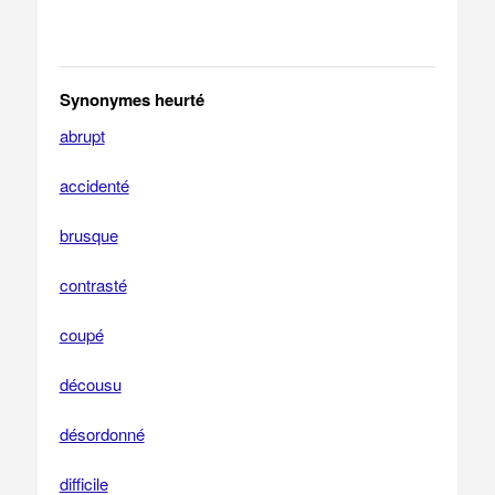
Synonymes heurté
abrupt
accidenté
brusque
contrasté
coupé
décousu
désordonné
difficile