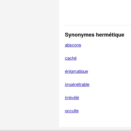
Synonymes hermétique
abscons
caché
énigmatique
impénétrable
irrévélé
occulte