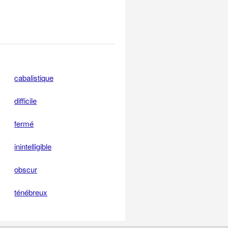
cabalistique
difficile
fermé
inintelligible
obscur
ténébreux