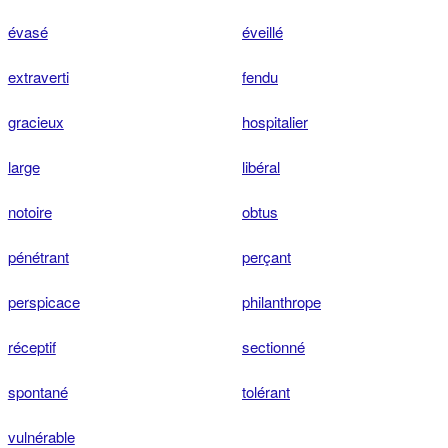
évasé
éveillé
extraverti
fendu
gracieux
hospitalier
large
libéral
notoire
obtus
pénétrant
perçant
perspicace
philanthrope
réceptif
sectionné
spontané
tolérant
vulnérable