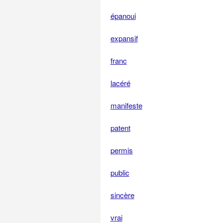
épanoui
expansif
franc
lacéré
manifeste
patent
permis
public
sincère
vrai