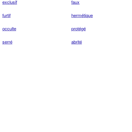
exclusif
faux
furtif
hermétique
occulte
protégé
serré
abrité