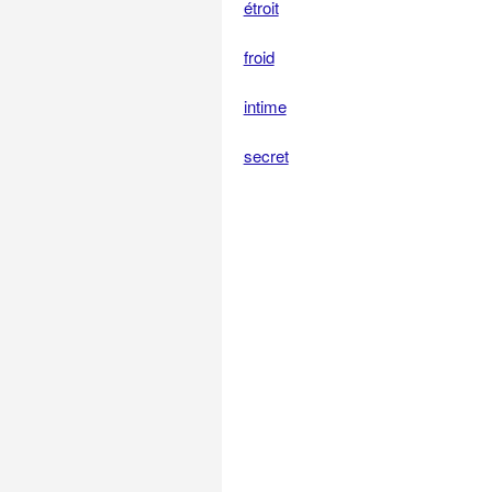
étroit
froid
intime
secret