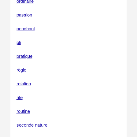
ordinaire
passion
penchant
pli
pratique
règle
relation
rite
routine
seconde nature