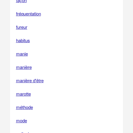
façon
fréquentation
fureur
habitus
manie
manière
manière d'être
marotte
méthode
mode