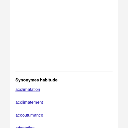
Synonymes habitude
acclimatation
acclimatement
accoutumance
adaptation