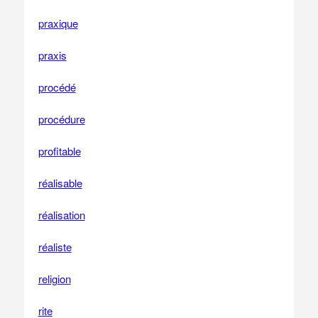
praxique
praxis
procédé
procédure
profitable
réalisable
réalisation
réaliste
religion
rite