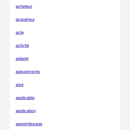
acheteur
acquéreur
acte
activité
adapté
agissements
aisé
applicable
application
apprentissage