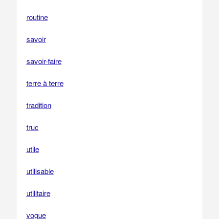
routine
savoir
savoir-faire
terre à terre
tradition
truc
utile
utilisable
utilitaire
vogue