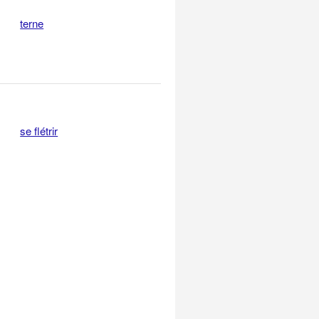
terne
se flétrir