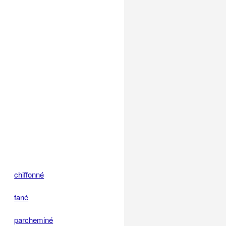
chiffonné
fané
parcheminé