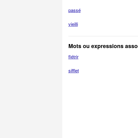
passé
vieilli
Mots ou expressions assoc
flétrir
sifflet