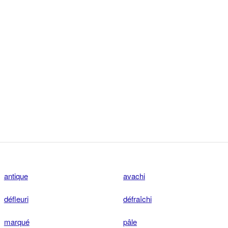
antique
avachi
défleuri
défraîchi
marqué
pâle