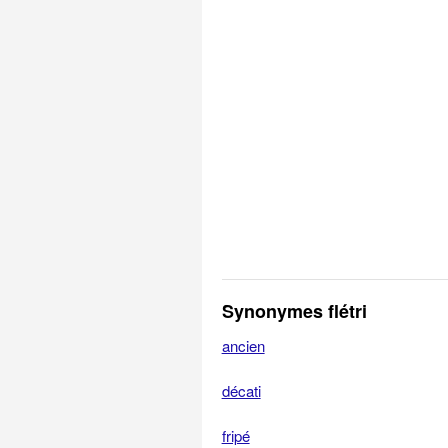
Synonymes flétri
ancien
décati
fripé