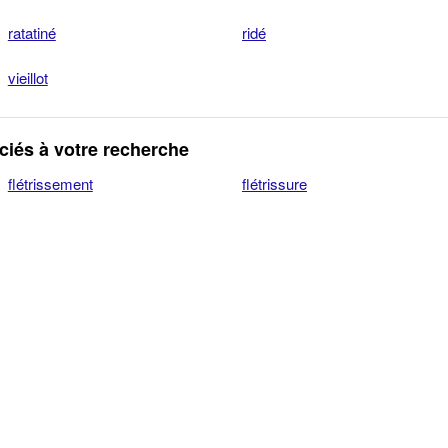
ratatiné
ridé
vieillot
iés à votre recherche
flétrissement
flétrissure