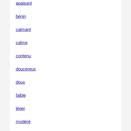
apaisant
bénin
calmant
calme
contenu
doucereux
doux
faible
léger
modéré