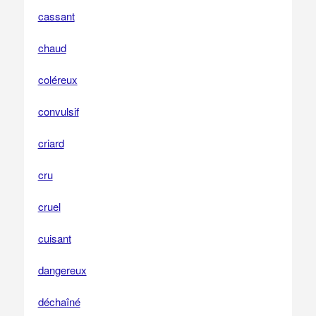
cassant
chaud
coléreux
convulsif
criard
cru
cruel
cuisant
dangereux
déchaîné