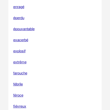
enragé
éperdu
épouvantable
exacerbé
explosif
extrême
farouche
fébrile
féroce
fiévreux