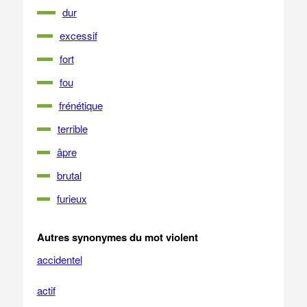
dur
excessif
fort
fou
frénétique
terrible
âpre
brutal
furieux
Autres synonymes du mot violent
accidentel
actif