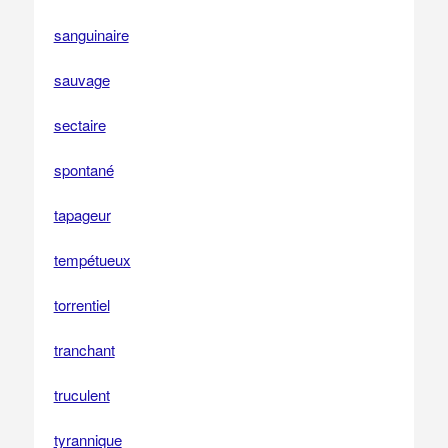
sanguinaire
sauvage
sectaire
spontané
tapageur
tempétueux
torrentiel
tranchant
truculent
tyrannique