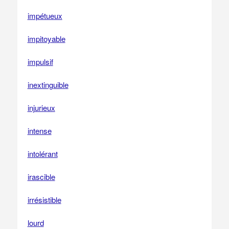
impétueux
impitoyable
impulsif
inextinguible
injurieux
intense
intolérant
irascible
irrésistible
lourd