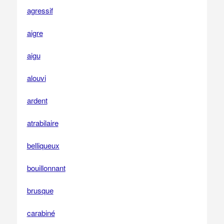
agressif
aigre
aigu
alouvi
ardent
atrabilaire
belliqueux
bouillonnant
brusque
carabiné