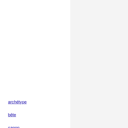
archétype
bête
canon