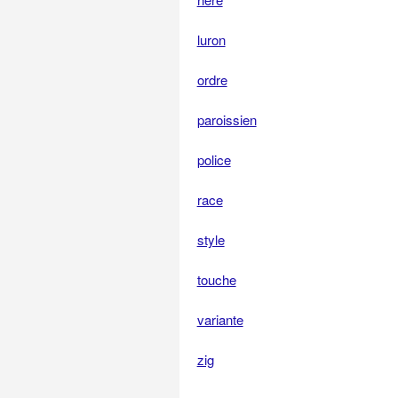
luron
ordre
paroissien
police
race
style
touche
variante
zig