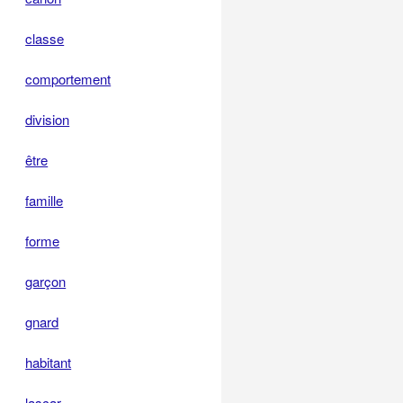
classe
comportement
division
être
famille
forme
garçon
gnard
habitant
lascar