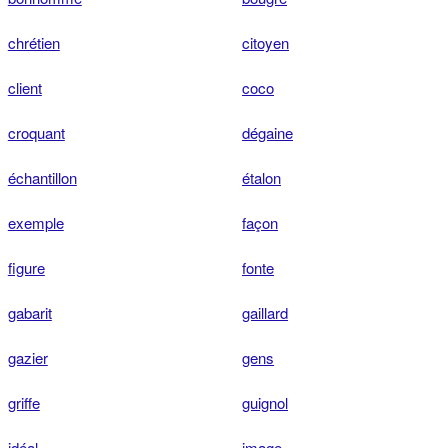
chrétien
citoyen
client
coco
croquant
dégaine
échantillon
étalon
exemple
façon
figure
fonte
gabarit
gaillard
gazier
gens
griffe
guignol
idéal
image