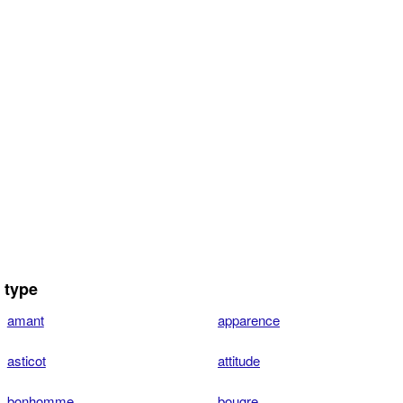
 type
amant
apparence
asticot
attitude
bonhomme
bougre