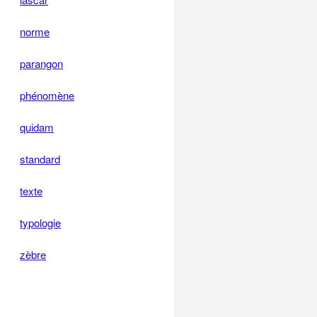
norme
parangon
phénomène
quidam
standard
texte
typologie
zèbre