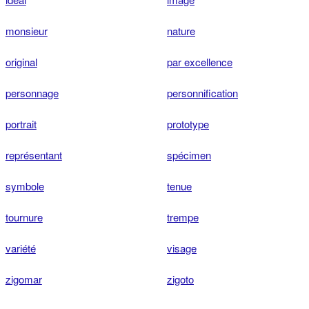
monsieur
nature
original
par excellence
personnage
personnification
portrait
prototype
représentant
spécimen
symbole
tenue
tournure
trempe
variété
visage
zigomar
zigoto