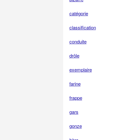
catégorie
classification
conduite
drôle
exemplaire
farine
frappe
gars
gonze
hère