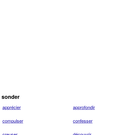
 sonder
apprécier
approfondir
compulser
confesser
creuser
découvrir