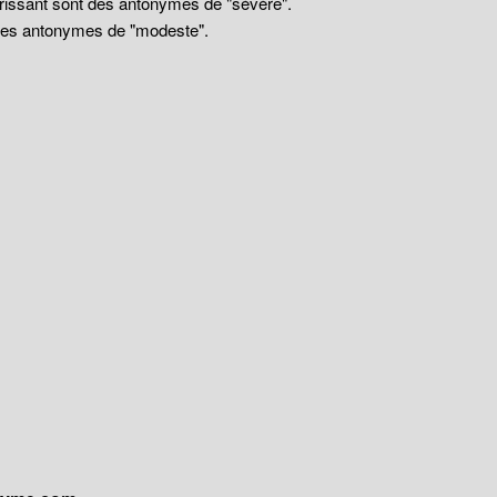
drissant sont des antonymes de "sévère".
 des antonymes de "modeste".