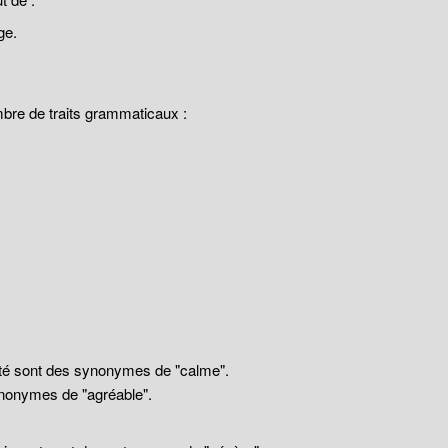
ge.
mbre de traits grammaticaux :
llité sont des synonymes de "calme".
nonymes de "agréable".