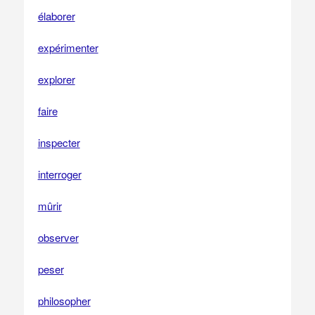
élaborer
expérimenter
explorer
faire
inspecter
interroger
mûrir
observer
peser
philosopher