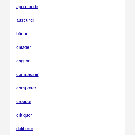
approfondir
ausculter
bûcher
chiader
cogiter
compasser
composer
creuser
critiquer
délibérer