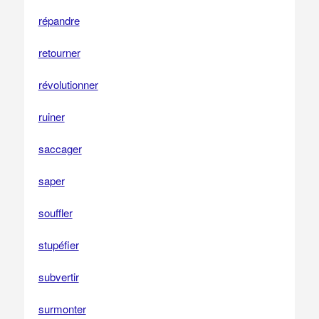
répandre
retourner
révolutionner
ruiner
saccager
saper
souffler
stupéfier
subvertir
surmonter