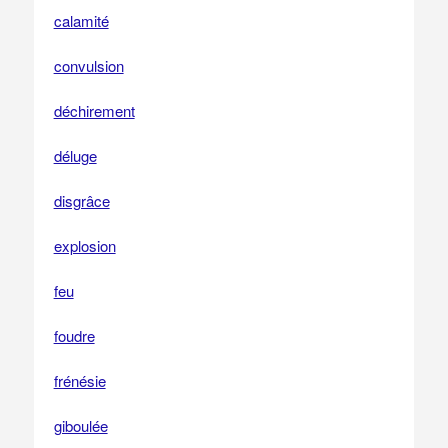
calamité
convulsion
déchirement
déluge
disgrâce
explosion
feu
foudre
frénésie
giboulée