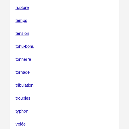
rupture
temps
tension
tohu-bohu
tonnerre
tornade
tribulation
troubles
typhon
volée