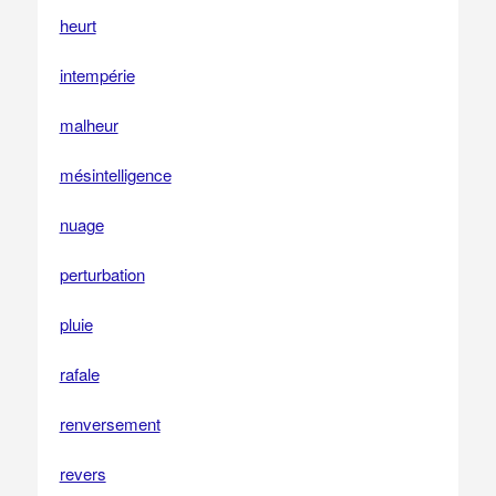
heurt
intempérie
malheur
mésintelligence
nuage
perturbation
pluie
rafale
renversement
revers