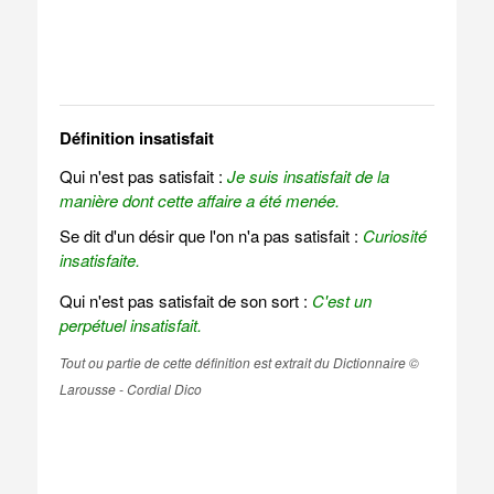
Définition insatisfait
Qui n'est pas satisfait :
Je suis insatisfait de la
manière dont cette affaire a été menée.
Se dit d'un désir que l'on n'a pas satisfait :
Curiosité
insatisfaite.
Qui n'est pas satisfait de son sort :
C'est un
perpétuel insatisfait.
Tout ou partie de cette définition est extrait du Dictionnaire ©
Larousse - Cordial Dico