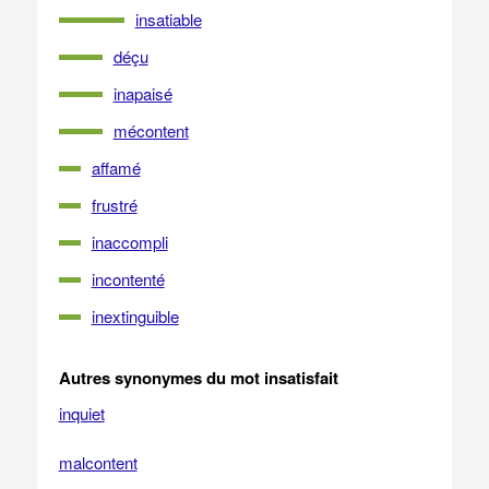
insatiable
déçu
inapaisé
mécontent
affamé
frustré
inaccompli
incontenté
inextinguible
Autres synonymes du mot insatisfait
inquiet
malcontent