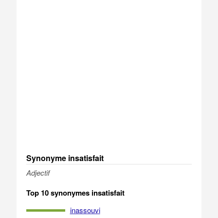
Synonyme insatisfait
Adjectif
Top 10 synonymes insatisfait
inassouvi