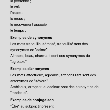
la personne ;
la voix ;
l'aspect ;
le mode ;
le mouvement associé ;
le temps ;
Exemples de synonymes
Les mots tranquille, sérénité, tranquillité sont des
synonymes de "calme".
Aimable, beau, charmant sont des synonymes de
"agréable".
Exemples d'antonymes
Les mots affectueux, agréable, attendrissant sont des
antonymes de "sévère".
Ambitieux, arrogant, audacieux sont des antonymes de
"modeste".
Exemples de conjugaison
"Être" au subjonctif présent :