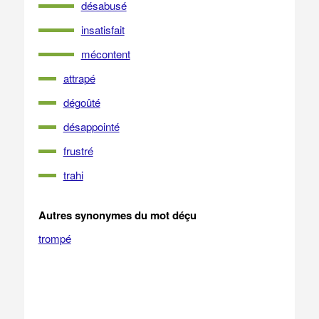
désabusé
insatisfait
mécontent
attrapé
dégoûté
désappointé
frustré
trahi
Autres synonymes du mot déçu
trompé