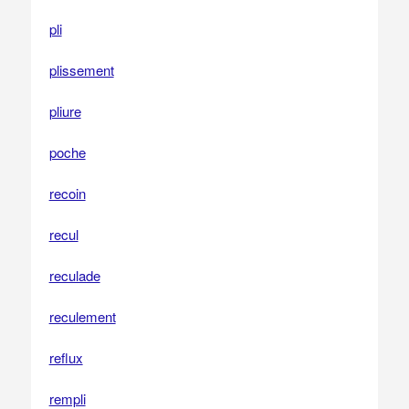
pli
plissement
pliure
poche
recoin
recul
reculade
reculement
reflux
rempli