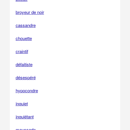
broyeur de noir
cassandre
chouette
craintif
défaitiste
désespéré
hypocondre
inquiet
inquiétant
maussade