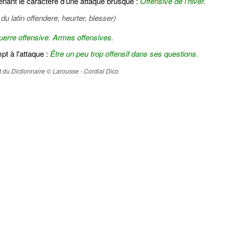
nant le caractère d'une attaque brusque :
Offensive de l'hiver.
du latin offendere, heurter, blesser)
erre offensive.
Armes offensives.
pt à l'attaque :
Être un peu trop offensif dans ses questions.
ait du Dictionnaire © Larousse - Cordial Dico