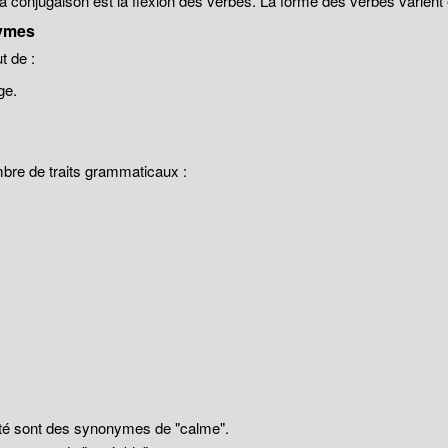
 la conjugaison est la flexion des verbes. La forme des verbes varien
ymes
 de :
ge.
mbre de traits grammaticaux :
llité sont des synonymes de "calme".