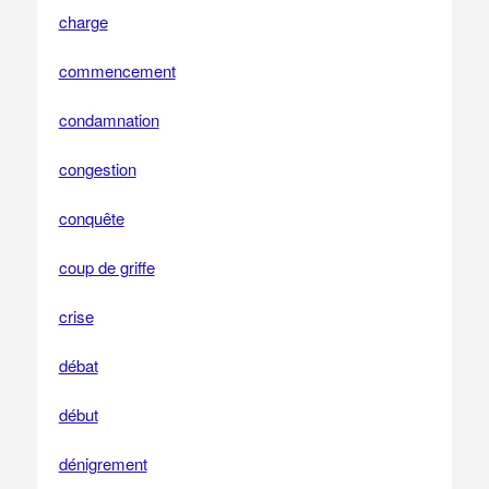
charge
commencement
condamnation
congestion
conquête
coup de griffe
crise
débat
début
dénigrement