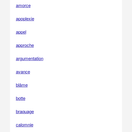
amorce
apoplexie
appel
approche
argumentation
avance
blâme
botte
braquage
calomnie