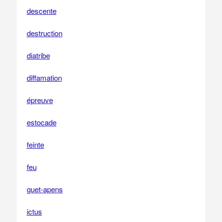
descente
destruction
diatribe
diffamation
épreuve
estocade
feinte
feu
guet-apens
ictus