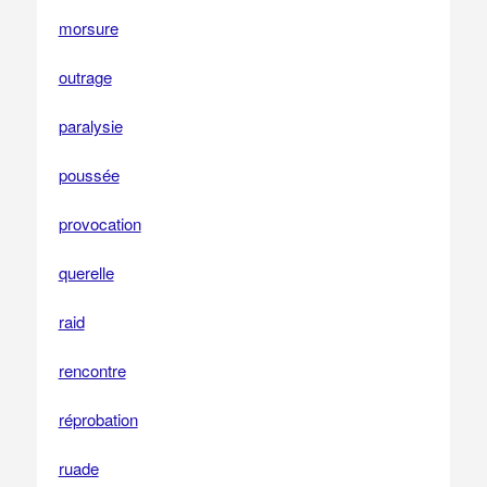
morsure
outrage
paralysie
poussée
provocation
querelle
raid
rencontre
réprobation
ruade