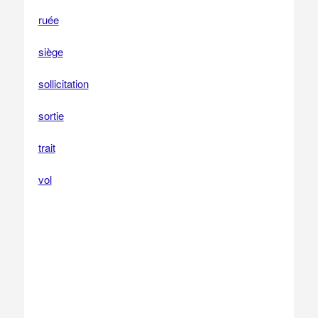
ruée
siège
sollicitation
sortie
trait
vol