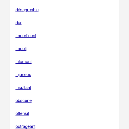
désagréable
dur
impertinent
impoli
infamant
injurieux
insultant
obscène
offensif
outrageant