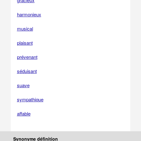
gracieux
harmonieux
musical
plaisant
prévenant
séduisant
suave
sympathique
affable
Synonyme définition