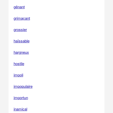
gênant
grimaçant
grossier
haïssable
hargneux
hostile
impoli
impopulaire
importun
inamical