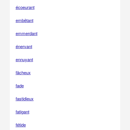
écoeurant
embêtant
emmerdant
énervant
ennuyant
fâcheux
fade
fastidieux
fatigant
fétide