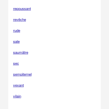
repoussant
revêche
rude
sale
saumâtre
sec
sempiternel
vexant
vilain