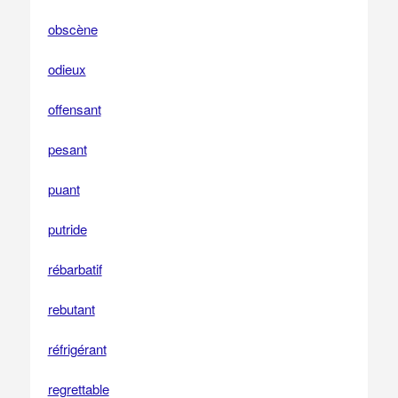
obscène
odieux
offensant
pesant
puant
putride
rébarbatif
rebutant
réfrigérant
regrettable