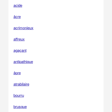
acide
âcre
acrimonieux
affreux
agaçant
antipathique
âpre
atrabilaire
bourru
brusque