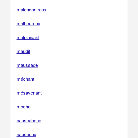
malencontreux
malheureux
malplaisant
maudit
maussade
méchant
mésavenant
moche
nauséabond
nauséeux