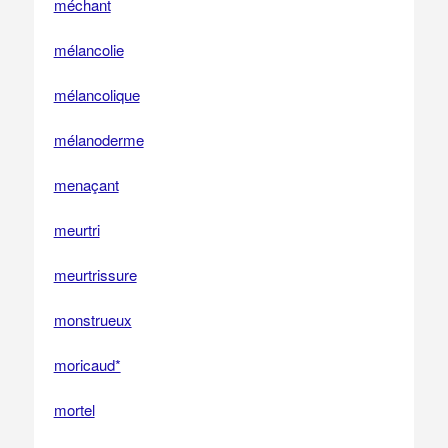
méchant
mélancolie
mélancolique
mélanoderme
menaçant
meurtri
meurtrissure
monstrueux
moricaud*
mortel