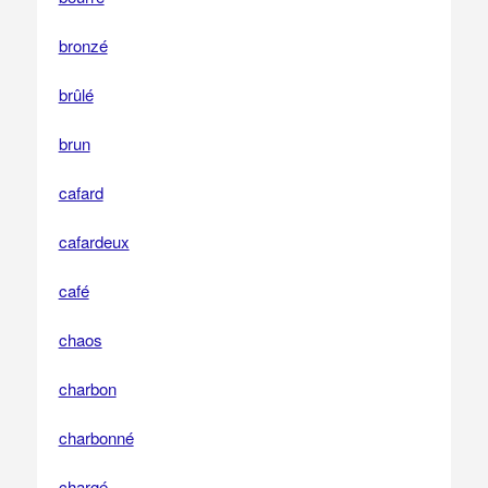
bronzé
brûlé
brun
cafard
cafardeux
café
chaos
charbon
charbonné
chargé