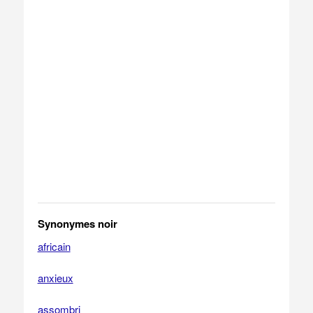
Synonymes noir
africain
anxieux
assombri