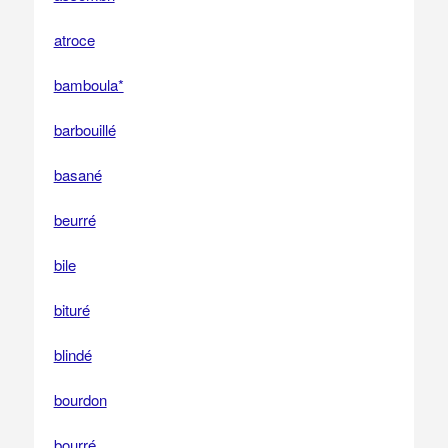
atroce
bamboula*
barbouillé
basané
beurré
bile
bituré
blindé
bourdon
bourré