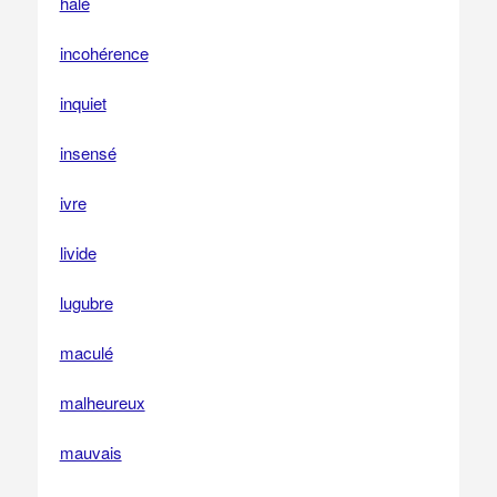
hâlé
incohérence
inquiet
insensé
ivre
livide
lugubre
maculé
malheureux
mauvais