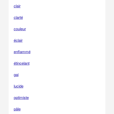
clair
clarté
couleur
éclair
enflammé
étincelant
gai
lucide
optimiste
pâle