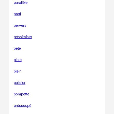
parallèle
parti
pervers
pessimiste
pété
pinté
plein
policier
pompette
préoccupé