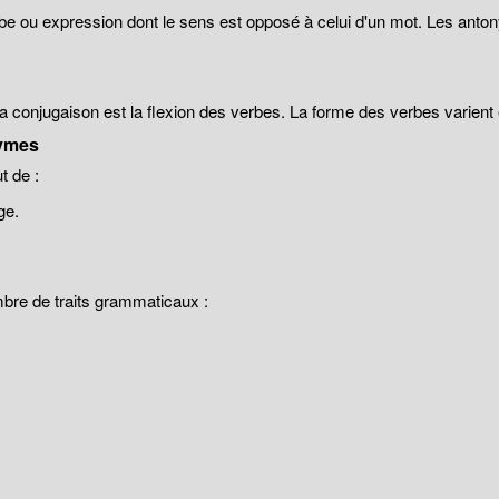
be ou expression dont le sens est opposé à celui d'un mot. Les anto
 la conjugaison est la flexion des verbes. La forme des verbes varien
ymes
 de :
ge.
mbre de traits grammaticaux :