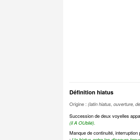
Définition hiatus
Origine :
(latin hiatus, ouverture, de
Succession de deux voyelles appart
(il A OUblié).
Manque de continuité, interruption
:
Un hiatus entre les discours tenus