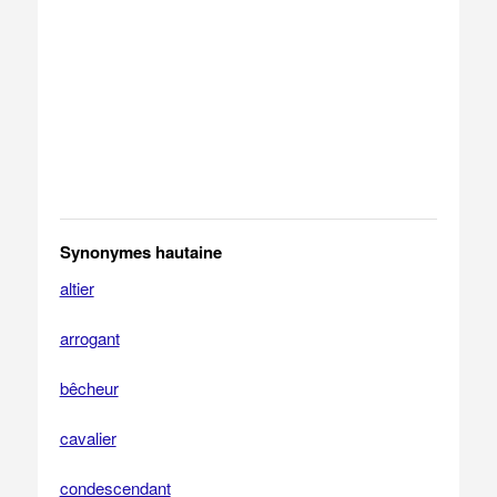
Synonymes hautaine
altier
arrogant
bêcheur
cavalier
condescendant