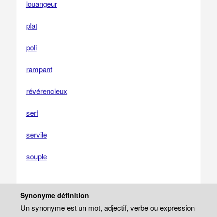
louangeur
plat
poli
rampant
révérencieux
serf
servile
souple
Synonyme définition
Un synonyme est un mot, adjectif, verbe ou expression