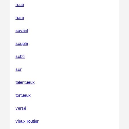
roué
rusé
savant
souple
subtil
sûr
talentueux
tortueux
versé
vieux routier