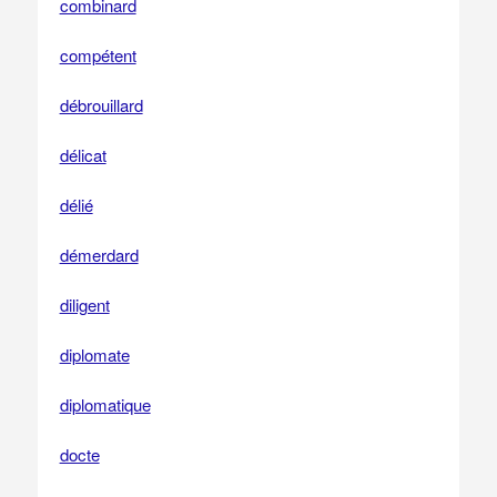
combinard
compétent
débrouillard
délicat
délié
démerdard
diligent
diplomate
diplomatique
docte