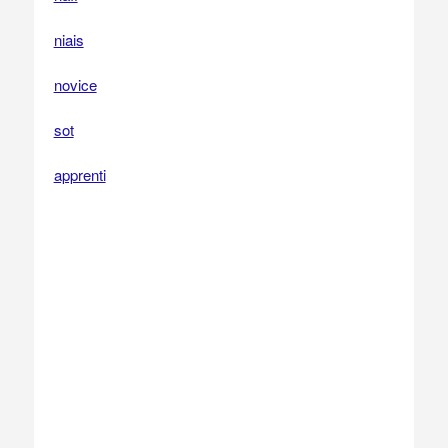
niais
novice
sot
apprenti