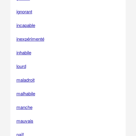
ignorant
incapable
inexpérimenté
inhabile
lourd
maladroit
malhabile
manche
mauvais
naïf