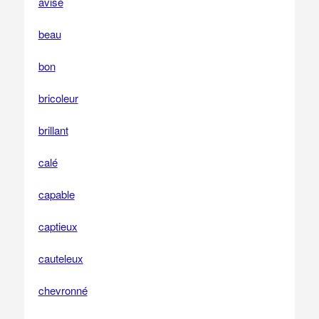
avisé
beau
bon
bricoleur
brillant
calé
capable
captieux
cauteleux
chevronné