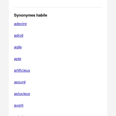
Synonymes habile
adextre
adroit
agile
apte
artificieux
assuré
astucieux
averti