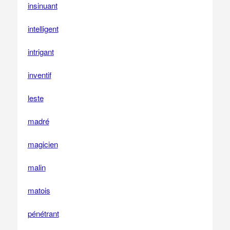
insinuant
intelligent
intrigant
inventif
leste
madré
magicien
malin
matois
pénétrant