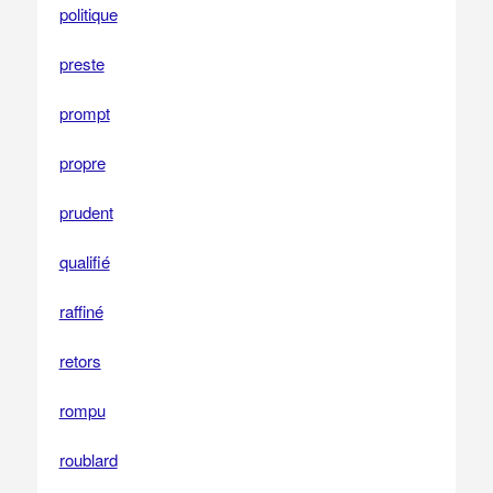
politique
preste
prompt
propre
prudent
qualifié
raffiné
retors
rompu
roublard