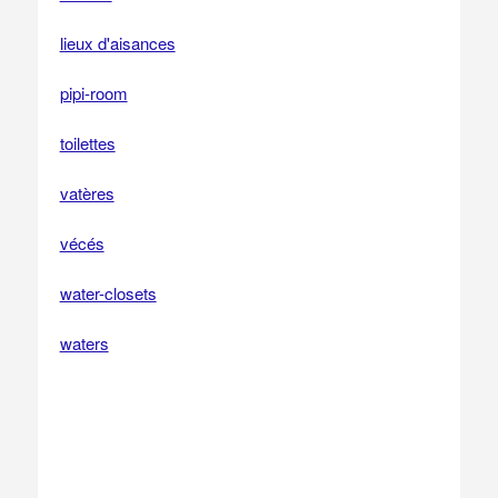
lieux d'aisances
pipi-room
toilettes
vatères
vécés
water-closets
waters