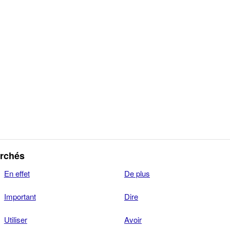
erchés
En effet
De plus
Important
Dire
Utiliser
Avoir