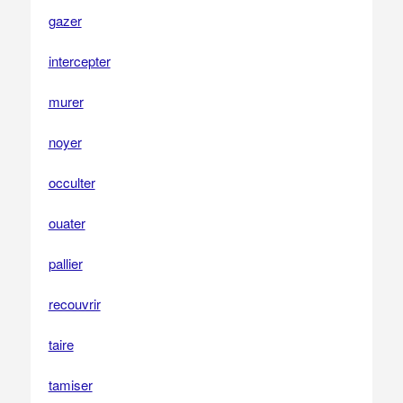
gazer
intercepter
murer
noyer
occulter
ouater
pallier
recouvrir
taire
tamiser