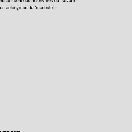
drissant sont des antonymes de "sévère".
 des antonymes de "modeste".
onyme.com