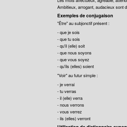
Les mots affectueux, agréable, atten
Ambitieux, arrogant, audacieux sont
Exemples de conjugaison
"Être" au subjonctif présent :
- que je sois
- que tu sois
- qu'il (elle) soit
- que nous soyons
- que vous soyez
- qu'ils (elles) soient
"Voir" au futur simple :
- je verrai
- tu verras
- il (elle) verra
- nous verrons
- vous verrez
- ils (elles) verront
Utilisation de dictionnaire-syn