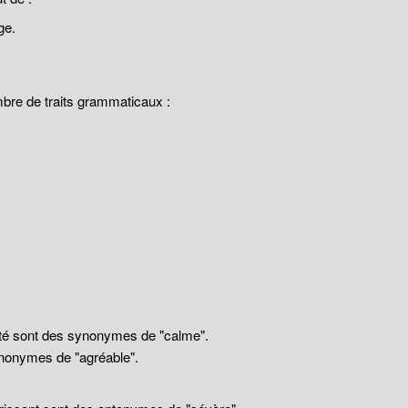
ge.
mbre de traits grammaticaux :
llité sont des synonymes de "calme".
nonymes de "agréable".