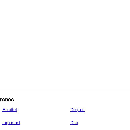
erchés
En effet
De plus
Important
Dire