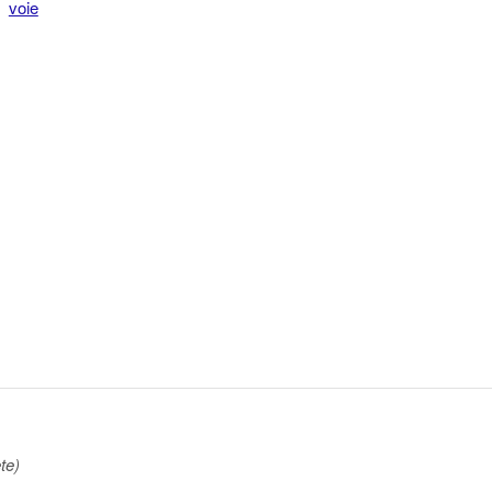
voie
te)