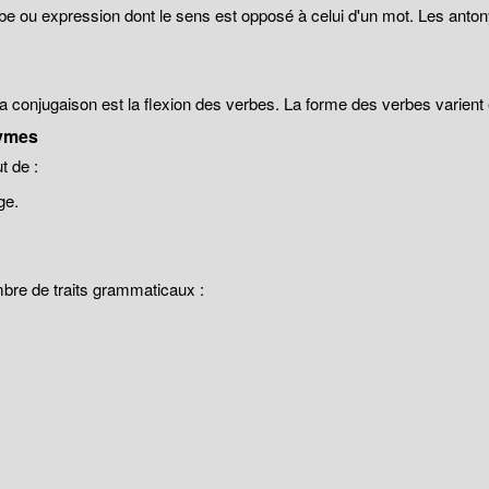
be ou expression dont le sens est opposé à celui d'un mot. Les anto
 la conjugaison est la flexion des verbes. La forme des verbes varien
ymes
 de :
ge.
mbre de traits grammaticaux :