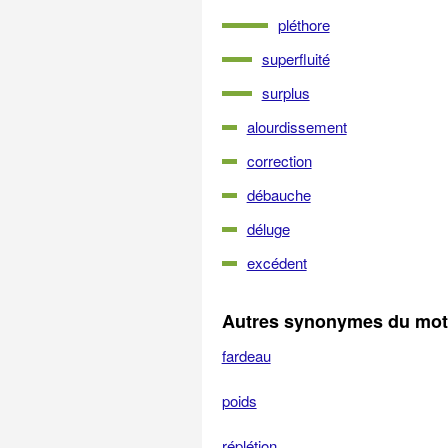
pléthore
superfluité
surplus
alourdissement
correction
débauche
déluge
excédent
Autres synonymes du mot
fardeau
poids
réplétion