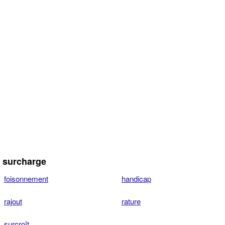
 surcharge
foisonnement
handicap
rajout
rature
surcroît