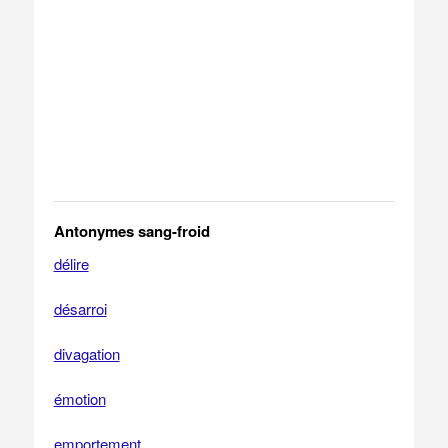
Antonymes sang-froid
délire
désarroi
divagation
émotion
emportement