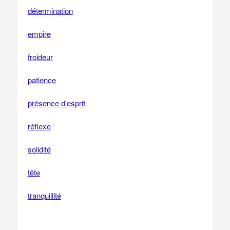
détermination
empire
froideur
patience
présence d'esprit
réflexe
solidité
tête
tranquillité