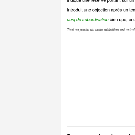
Introduit une objection après un te
conj de subordination
bien que, en
Tout ou partie de cette définition est extr