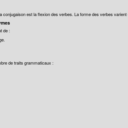
 la conjugaison est la flexion des verbes. La forme des verbes varien
ymes
 de :
ge.
mbre de traits grammaticaux :