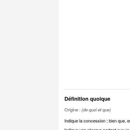
Définition quoique
Origine :
(de quoi et que)
Indique la concession ; bien que, 
Indique une réserve portant sur un q