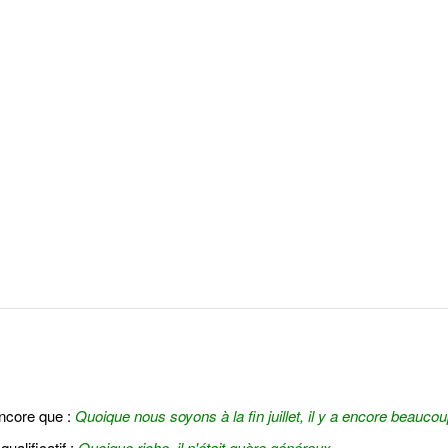
encore que :
Quoique nous soyons à la fin juillet, il y a encore beauco
ualificatif :
Quoique riche, il n'était guère généreux.